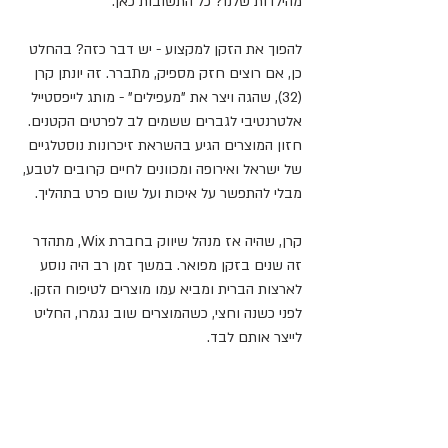
מהילדות שלנו? כל התשובות כאן:
להפוך את הזקן למקצוע - יש דבר כזה? בהחלט 
כן, אם רוצים חזק מספיק, מתברר. זה יונתן קרן 
(32), שהגה ויצר את "מעפילים" - מותג לייפסטייל 
אלטרנטיבי לגברים ששמים לב לפרטים הקטנים. 
חזון המוצרים הגיע בהשראת זיכרונות נוסטלגיים 
של ישראל ואירופה ומכוונים לחיים קרובים לטבע, 
מבלי להתפשר על איכות ועל שום פרט בתהליך.
קרן, שהיה אז מנהל שיווק בחברת Wix, מתהדר 
זה שנים בזקן מפואר. במשך זמן רב היה נוסע 
לארצות הברית ומביא עמו מוצרים לטיפוח הזקן. 
לפני כשנה וחצי, כשהמוצרים שוב נגמרו, החליט 
לייצר אותם לבד. 