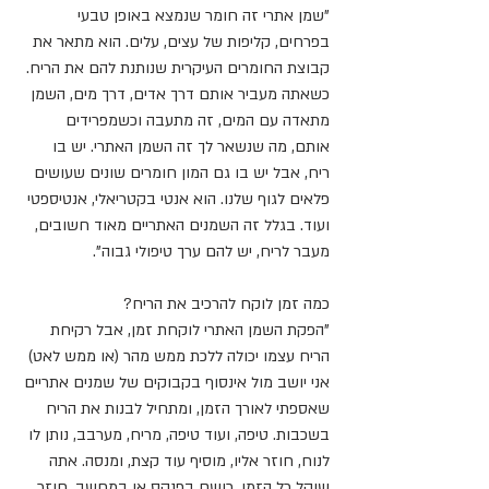
"שמן אתרי זה חומר שנמצא באופן טבעי 
בפרחים, קליפות של עצים, עלים. הוא מתאר את 
קבוצת החומרים העיקרית שנותנת להם את הריח. 
כשאתה מעביר אותם דרך אדים, דרך מים, השמן 
מתאדה עם המים, זה מתעבה וכשמפרידים 
אותם, מה שנשאר לך זה השמן האתרי. יש בו 
ריח, אבל יש בו גם המון חומרים שונים שעושים 
פלאים לגוף שלנו. הוא אנטי בקטריאלי, אנטיספטי 
ועוד. בגלל זה השמנים האתריים מאוד חשובים, 
מעבר לריח, יש להם ערך טיפולי גבוה".
כמה זמן לוקח להרכיב את הריח?
"הפקת השמן האתרי לוקחת זמן, אבל רקיחת 
הריח עצמו יכולה ללכת ממש מהר (או ממש לאט) 
אני יושב מול אינסוף בקבוקים של שמנים אתריים 
שאספתי לאורך הזמן, ומתחיל לבנות את הריח 
בשכבות. טיפה, ועוד טיפה, מריח, מערבב, נותן לו 
לנוח, חוזר אליו, מוסיף עוד קצת, ומנסה. אתה 
שוקל כל הזמן, רושם בפנקס או במחשב, חוזר 