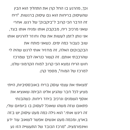
וכך, מהרגע בו החל קרן את התהליך הוא הבין 
שהעיסוק בריחות הוא גם עיסוק ברגשות. "ריח 
זה הדבר הכי קרוב ל״ביקבוק״ של רגש. אחרי 
שאני מרכיב ריח, מבקבק אותו ומניח אותו בצד, 
אני נותן לזמן לעשות את שלו וחוזר להרגיש אותו 
שוב כעבור כמה ימים. כשאני פותח את 
הבקבוקים האלה, זה מחזיר אותי לרגש שהיה לי 
שהרכבתי אותם. זה קשור כנראה לכך שמרכז 
חוש הריח נמצא הכי קרוב למוח הקדמוני שלנו, 
למרכז של המוח", מספר קרן.
״מצאתי את עצמי עוסק בריח באובססיביות, הייתי 
מציע לכל חבר שהגיע אלינו הביתה שאוציא את 
אוסף השמנים ונרכיב ביחד ריחות. כשהבנתי 
פתאום שזה משהו שאוכל לעסוק בו ביומיום שלי, 
זה ריגש אותי.״ הוא גילה כמה מעט עיסוק יש בזה 
בארץ, ומכמה מעט אנשים אפשר לשאוב עוד ידע 
ואינפורמציה. "מרכז הכובד של התעשייה הזו נע 