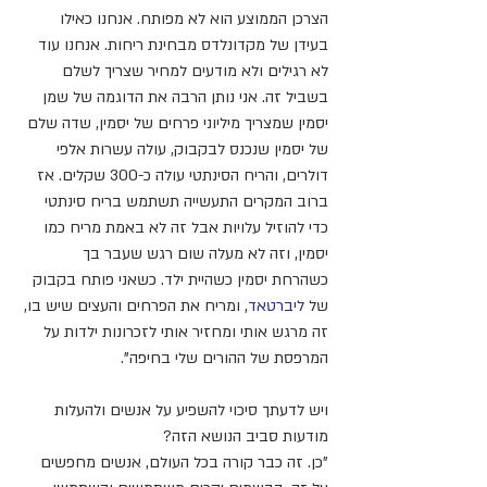
הצרכן הממוצע הוא לא מפותח. אנחנו כאילו 
בעידן של מקדונלדס מבחינת ריחות. אנחנו עוד 
לא רגילים ולא מודעים למחיר שצריך לשלם 
בשביל זה. אני נותן הרבה את הדוגמה של שמן 
יסמין שמצריך מיליוני פרחים של יסמין, שדה שלם 
של יסמין שנכנס לבקבוק, עולה עשרות אלפי 
דולרים, והריח הסינתטי עולה כ-300 שקלים. אז 
ברוב המקרים התעשייה תשתמש בריח סינתטי 
כדי להוזיל עלויות אבל זה לא באמת מריח כמו 
יסמין, וזה לא מעלה שום רגש שעבר בך 
כשהרחת יסמין כשהיית ילד. כשאני פותח בקבוק 
של 
ליברטאד
, ומריח את הפרחים והעצים שיש בו, 
זה מרגש אותי ומחזיר אותי לזכרונות ילדות על 
המרפסת של ההורים שלי בחיפה". 
ויש לדעתך סיכוי להשפיע על אנשים ולהעלות 
מודעות סביב הנושא הזה? 
"כן. זה כבר קורה בכל העולם, אנשים מחפשים 