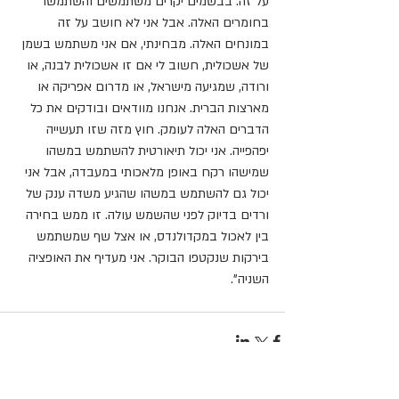
על זה. בבשמים יקרים משתמשים והשתמשו 
בחומרים האלה. אבל אני לא חושב על זה 
במונחים האלה. מבחינתי, אם אני משתמש בשמן 
של אשכולית, חשוב לי אם זו אשכולית לבנה, או 
ורודה, שמגיעה מישראל, או מדרום אפריקה או 
מארצות הברית. אנחנו מוודאים ובודקים את כל 
הדברים האלה לעומק. חוץ מזה שזו תעשייה 
יפהפייה. אני יכול תיאורטית להשתמש במשהו 
שמישהו רקח באופן מלאכותי במעבדה, אבל אני 
יכול גם להשתמש במשהו שהגיע משדה ענק של 
ורדים בדיוק לפני שהשמש עולה. זו ממש בחירה 
בין לאכול במקדולנדס, או אצל שף שמשתמש 
בירקות שנקטפו הבוקר. אני מעדיף את האופציה 
השניה".