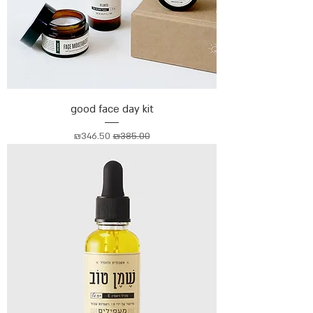
good face day kit
מחיר רגיל
מחיר מבצע
₪346.50
₪385.00