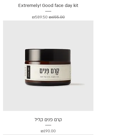
Extremely! Good face day kit
מחיר רגיל
מחיר מבצע
₪589.50
₪655.00
קרם פנים קליל
מחיר
₪190.00