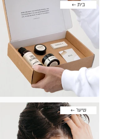
← בית
← שיער