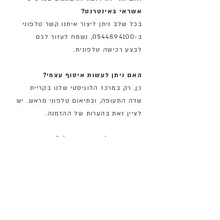
אשראי באינטרנט?
בכל שלב ניתן ליצור איתנו קשר טלפוני
ב-0544894100
,
נשמח לעזור לכם
לבצע רכישה טלפונית.
האם ניתן לעשות איסוף עצמי?
כן, רק במרכז הלוגיסטי שלנו בקריית
שדה התעופה, ובתיאום טלפוני מראש. יש
לציין זאת בהערות של ההזמנה.
איך החבילה מגיעה אלי?
החבילות מגיעות עם שליח, עד הבית
בתוך 3 ימי עסקים מיום
ההזמנה. המשלוח מתבצע בתיאום
טלפוני מראש.