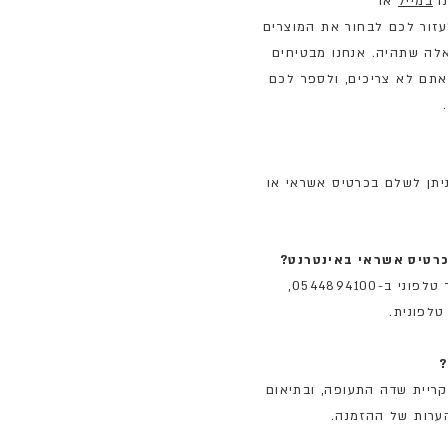
נו
במייל
או
05448 ונשמח לעזור לכם לבחור את המוצרים
לה שתהיה. אנחנו מבטיחים
אתם לא צריכים, ולספר לכם
יתן לשלם בכרטיס אשראי או
רטיס אשראי באינטרנט?
ב-0544894100
,
לפונית.
?
קריית שדה התעופה, ובתיאום
הערות של ההזמנה.