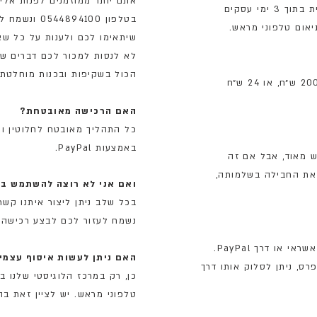
אתם יותר ממוזמנים לפנות אלי
החבילות מגיעות עם שליח, עד הבית בתוך 3 ימי עסקים
בטלפון 94100
אום טלפוני מראש.
שיתאימו לכם ולענות על כל שא
לא לנסות למכור לכם דברים ש
הכול בשקיפות ובכנות מוחלטת.
המשלוח הוא חינם בהזמנות מעל 200 ש״ח, או 24 ש״ח
האם הרכישה מאובטחת?
כל התהליך מאובטח לחלוטין ונ
באמצעות PayPal.
ש מאוד, אבל אם זה
ם את החבילה בשלמותה,
ואם אני לא רוצה להשתמש בכ
בכל שלב ניתן ליצור איתנו קשר טלפוני 
נשמח לעזור לכם לבצע רכישה ט
התשלום מתבצע באמצעות כרטיס אשראי או דרך PayPal.
האם ניתן לעשות איסוף עצמי
, ניתן לסלוק אותו דרך
כן, רק במרכז הלוגיסטי שלנו ב
טלפוני מראש. יש לציין זאת ב