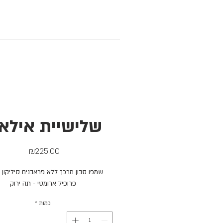
שלישיית אילאי
מחיר
₪225.00
שמפו סבון מרכך ללא פראבנים סיליקון או s
פרופיל ארומטי - תה ירוק
כמות
*