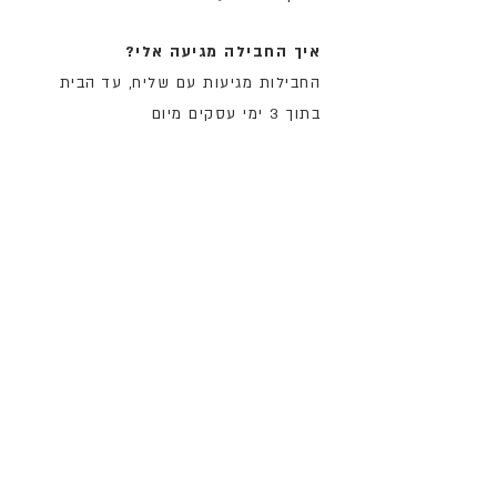
איך החבילה מגיעה אלי?
החבילות מגיעות עם שליח, עד הבית
בתוך 3 ימי עסקים מיום
ההזמנה. המשלוח מתבצע בתיאום
טלפוני מראש.
כמה עולה המשלוח?
המשלוח הוא חינם בהזמנות מעל 200
ש״ח, או 24 ש״ח במשלוחים קטנים
יותר.
מה קורה אם אני לא מרוצה?
הסיכוי שלא תהיו מרוצים הוא קלוש
מאוד, אבל אם זה קורה, יוצרים איתנו
קשר, מחזירים את החבילה בשלמותה,