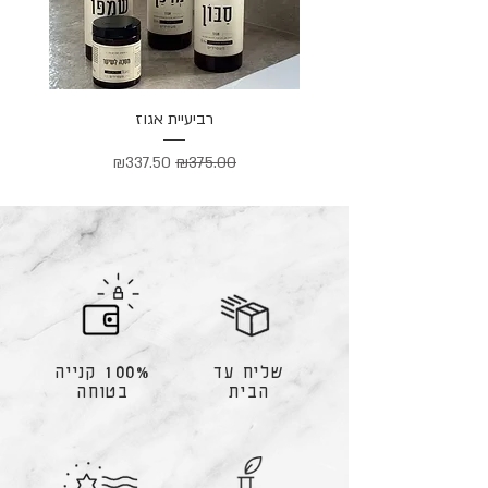
רביעיית אגוז
מחיר רגיל
מחיר מבצע
₪337.50
₪375.00
שליח עד
100% קנייה
הבית
בטוחה