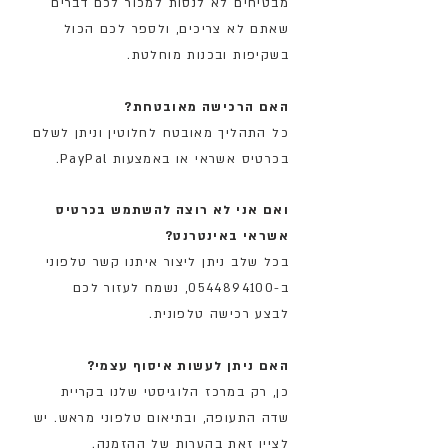
מבטיחים לא לנסות למכור לכם דברים
שאתם לא צריכים, ולספר לכם הכול
בשקיפות ובכנות מוחלטת.
האם הרכישה מאובטחת?
כל התהליך מאובטח לחלוטין וניתן לשלם
בכרטיס אשראי או באמצעות PayPal.
ואם אני לא רוצה להשתמש בכרטיס
אשראי באינטרנט?
בכל שלב ניתן ליצור איתנו קשר טלפוני
ב-0544894100
,
נשמח לעזור לכם
לבצע רכישה טלפונית.
האם ניתן לעשות איסוף עצמי?
כן, רק במרכז הלוגיסטי שלנו בקריית
שדה התעופה, ובתיאום טלפוני מראש. יש
לציין זאת בהערות של ההזמנה.