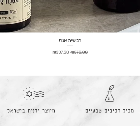
רביעיית אגוז
מחיר רגיל
מחיר מבצע
₪337.50
₪375.00
מכיל רכיבים טבעיים
מיוצר ידנית בישראל