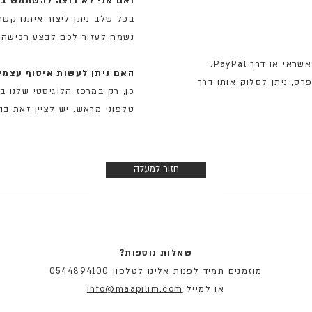
ואם אני לא רוצה להשתמש בכ
בכל שלב ניתן ליצור איתנו קשר טלפוני 
נשמח לעזור לכם לבצע רכישה ט
התשלום מתבצע באמצעות כרטיס אשראי או דרך PayPal.
האם ניתן לעשות איסוף עצמי
, ניתן לסלוק אותו דרך
כן, רק במרכז הלוגיסטי שלנו ב
טלפוני מראש. יש לציין זאת ב
חזור למעלה
שאלות נוספות?
מוזמנים תמיד לפנות אלינו לטלפון 0544894100
או למייל
info@maapilim.com