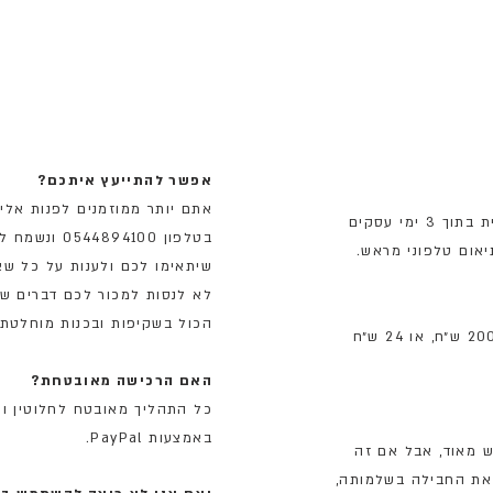
אפשר להתייעץ איתכם?
אתם יותר ממוזמנים לפנות אלי
החבילות מגיעות עם שליח, עד הבית בתוך 3 ימי עסקים
בטלפון 94100
אום טלפוני מראש.
שיתאימו לכם ולענות על כל שא
לא לנסות למכור לכם דברים ש
הכול בשקיפות ובכנות מוחלטת.
המשלוח הוא חינם בהזמנות מעל 200 ש״ח, או 24 ש״ח
האם הרכישה מאובטחת?
כל התהליך מאובטח לחלוטין ונ
באמצעות PayPal.
ש מאוד, אבל אם זה
ם את החבילה בשלמותה,