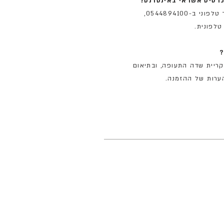
רטיס אשראי באינטרנט?
ב-0544894100
,
לפונית.
?
קריית שדה התעופה, ובתיאום
הערות של ההזמנה.