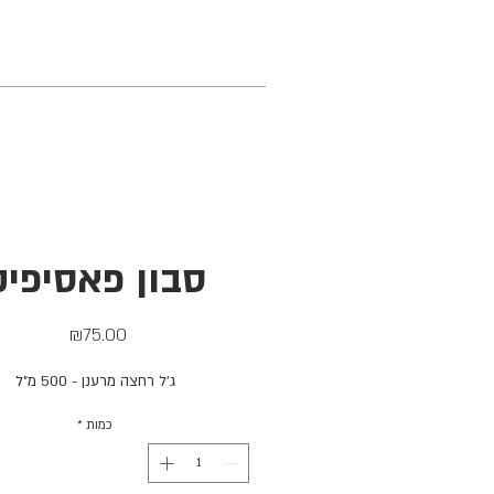
סבון פאסיפיק
מחיר
₪75.00
ג׳ל רחצה מרענן - 500 מ״ל
כמות
*