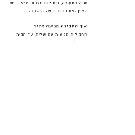
שדה התעופה, ובתיאום טלפוני מראש. יש
לציין זאת בהערות של ההזמנה.
איך החבילה מגיעה אלי?
החבילות מגיעות עם שליח, עד הבית
בתוך 3 ימי עסקים מיום
ההזמנה. המשלוח מתבצע בתיאום
טלפוני מראש.
כמה עולה המשלוח?
המשלוח הוא חינם בהזמנות מעל 200
ש״ח, או 24 ש״ח במשלוחים קטנים
יותר.
מה קורה אם אני לא מרוצה?
הסיכוי שלא תהיו מרוצים הוא קלוש