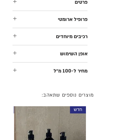
פרטים
סבון עשיר על בסיס צמחי. ללא פראבנים,
פרופיל ארומטי
סיליקון או SLS
אשכולית לבנה, לוונדר, הל
רכיבים מיוחדים
אשכולית לבנה, לוונדר, הל. עשיר בויטמין C.
אופן השימוש
לסבן את הגוף בנדיבות ולשטוף במים
מחיר ל-100 מ״ל
15 שח
מוצרים נוספים שתאהב:
חדש
חדש