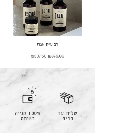
רביעיית אגוז
מחיר רגיל
מחיר מבצע
₪337.50
₪375.00
שליח עד
100% קנייה
הבית
בטוחה