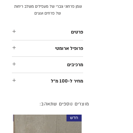
שמן פרחוני וגברי של מעפילים משלב ריחות 
של פרחים ועצים
פרטים
שמן לזקן חודר לעור הפנים, מונע אדמומיות
פרופיל ארומטי
וגירודים ומחזק את סיב השערה.
ריח קליל של פרחים ועץ.
מרכיבים
שמן חוחובה טהור, שמן זרעי ענבים, ברגמוט,
מחיר ל-100 מ״ל
לוונדר, יסמין, אשוח סיבירי ונרולי.
330 שח
מוצרים נוספים שתאהב:
חדש
חדש